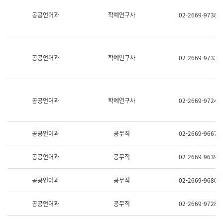
명,
교
공공언어과
학예연구사
02-2669-9738
직
육
위/
연
직
수
급,
과
전
어
공공언어과
학예연구사
02-2669-9733
화,
문
담
연
당
구
업
실
무)
어
공공언어과
학예연구사
02-2669-9724
문
연
구
과
공공언어과
공무직
02-2669-9667
어
문
연
공공언어과
공무직
02-2669-9639
구
과
(사
공공언어과
공무직
02-2669-9680
전
팀)
언
공공언어과
공무직
02-2669-9728
어
정