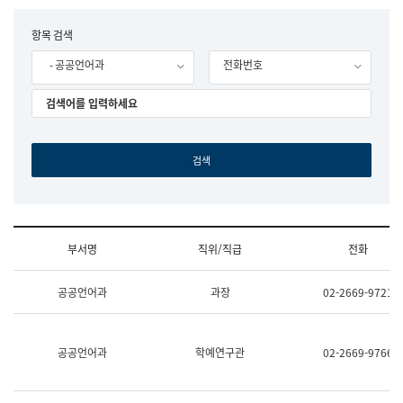
립
국
F
항목 검색
어
o
원
- 공공언어과
전화번호
r
조
m
직
도
국
어
원
원
장
기
획
연
수
부서명
직위/직급
전화
부
기
조
획
공공언어과
과장
02-2669-9721
직
운
및
영
업
과
무
공
공공언어과
학예연구관
02-2669-9766
소
공
개
언
(부
어
서
과