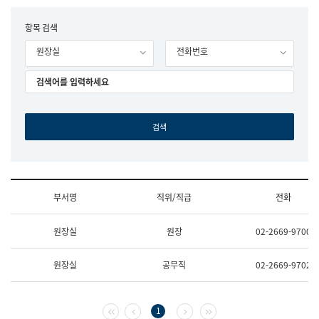
립
국
F
항목 검색
어
o
원
원장실
전화번호
r
조
m
직
도
국
어
원
원
장
기
획
연
수
부서명
직위/직급
전화
부
기
조
획
원장실
원장
02-2669-9700
직
운
및
영
업
과
원장실
공무직
02-2669-9702
무
공
소
공
개
언
(부
어
첫 페이지
이전 페이지
다음 페이지
마지막 페이지
1
서
과