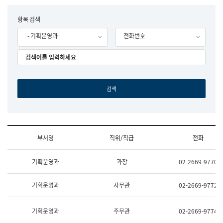
립
국
F
항목 검색
어
o
원
- 기획운영과
전화번호
r
조
m
직
도
국
어
원
원
장
기
획
연
수
부서명
직위/직급
전화
부
기
조
획
기획운영과
과장
02-2669-9770
직
운
및
영
업
과
기획운영과
사무관
02-2669-9772
무
공
소
공
개
언
기획운영과
주무관
02-2669-9774
(부
어
서
과