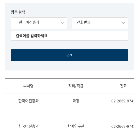
립
국
F
항목 검색
어
o
원
- 한국어진흥과
전화번호
r
조
m
직
도
국
어
원
원
장
기
획
연
수
부서명
직위/직급
전화
부
기
조
획
한국어진흥과
과장
02-2669-9742
직
운
및
영
업
과
무
공
소
공
한국어진흥과
학예연구관
02-2669-9742
개
언
(부
어
서
과