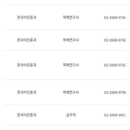
명,
교
직
육
위/
연
한국어진흥과
학예연구사
02-2669-9744
직
수
급,
과
전
어
화,
문
담
연
한국어진흥과
학예연구사
02-2669-9782
당
구
업
실
무)
어
문
연
한국어진흥과
학예연구사
02-2669-9743
구
과
어
문
연
한국어진흥과
학예연구사
02-2669-9786
구
과
(사
전
팀)
한국어진흥과
공무직
02-2669-9631
언
어
정