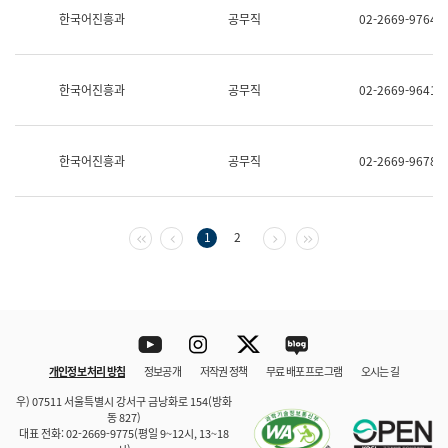
보
한국어진흥과
공무직
02-2669-9764
과
한
국
어
한국어진흥과
공무직
02-2669-9641
진
흥
과
수
한국어진흥과
공무직
02-2669-9678
어
점
자
진
흥
첫 페이지
이전 페이지
다음 페이지
마지막 페이지
1
2
과
Youtube
Instagram
Twitter
blog
개인정보 처리 방침
정보공개
저작권 정책
무료 배포 프로그램
오시는 길
바로 가기
문체부와 소속기관
우) 07511 서울특별시 강서구 금낭화로 154(방화
동 827)
대표 전화: 02-2669-9775(평일 9~12시, 13~18