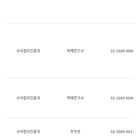
명,
교
직
육
위/
연
직
수
급,
과
전
어
화,
문
담
연
당
구
수어점자진흥과
학예연구사
02-2669-9698
업
실
무)
어
문
연
구
과
어
문
연
수어점자진흥과
학예연구사
02-2669-9696
구
과
(사
전
팀)
언
어
수어점자진흥과
주무관
02-2669-9613
정