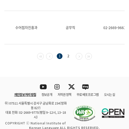
수어점자진흥과
공무직
02-2669-9661
첫 페이지
이전 페이지
다음 페이지
마지막 페이지
1
2
Youtube
Instagram
Twitter
blog
개인정보 처리 방침
정보공개
저작권 정책
무료 배포 프로그램
오시는 길
바로 가기
문체부와 소속기관
우) 07511 서울특별시 강서구 금낭화로 154(방화
동 827)
대표 전화: 02-2669-9775(평일 9~12시, 13~18
시)
COPYRIGHT ⓒ National Institute of
Korean Language ALL RIGHTS RESERVED.