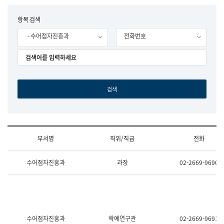
립
국
F
항목 검색
어
o
원
- 수어점자진흥과
전화번호
r
조
m
직
도
국
어
원
원
장
기
획
연
수
부서명
직위/직급
전화
부
기
조
획
수어점자진흥과
과장
02-2669-9690
직
운
및
영
업
과
무
공
소
공
개
언
(부
어
수어점자진흥과
학예연구관
02-2669-9691
서
과