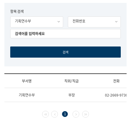
립
국
F
항목 검색
어
o
원
기획연수부
전화번호
r
조
m
직
도
국
어
원
원
장
기
획
연
수
부서명
직위/직급
전화
부
기
조
획
기획연수부
부장
02-2669-9730
직
운
및
영
업
과
무
공
첫 페이지
이전 페이지
다음 페이지
마지막 페이지
1
소
공
개
언
(부
어
서
과