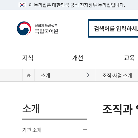
이 누리집은 대한민국 공식 전자정부 누리집입니다.
통
합
검
색
주
지식
개선
교육
메
뉴
현
Home
소개
조직·사업 소개
바로가기
재
위
치:
소개
조직과 
기관 소개