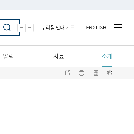
누리집 안내 지도
ENGLISH
전체 
축소
확대
알림
자료
소개
주소 복사
프린트
점자파일 내려받기
점자뷰어 보