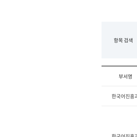
국
립
국
어
원
F
항목 검색
조
o
직
r
도
m
국
어
부서명
원
원
조
장
한국어진흥
직
기
및
획
업
연
무
수
소
부
개
기
한국어진흥