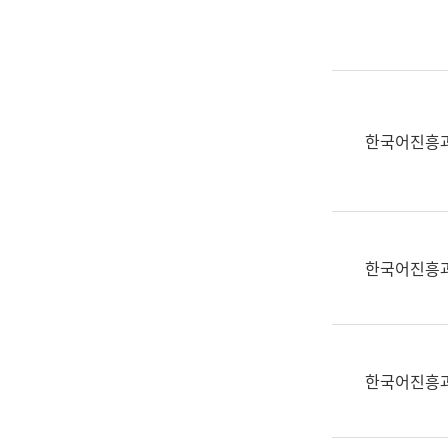
실
어
문
연
구
과
한국어진흥
어
문
연
구
과
한국어진흥
(사
전
팀)
언
어
한국어진흥
정
보
과