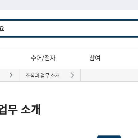
수어/점자
참여
조직과 업무 소개
바로가기
바로가기
업무 소개