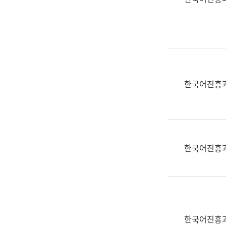
(부
획
서
운
명,
영
직
과
위/
공
직
공
급,
언
한국어진흥
전
어
화,
과
담
교
당
육
업
연
한국어진흥
무)
수
과
어
문
연
구
한국어진흥