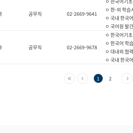
ㅇ 한국어기초
ㅇ 한-외 학습
과
공무직
02-2669-9641
ㅇ 국내 한국
ㅇ 국어원 발간
ㅇ 한국어기초
ㅇ 한국어 학
과
공무직
02-2669-9678
ㅇ 대내외 협력
ㅇ 국내 한국
첫 페이지
이전 페이지
1
2