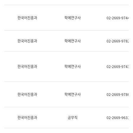
명,
교
직
육
위/
연
한국어진흥과
학예연구사
02-2669-9744
직
수
급,
과
전
어
화,
문
담
연
한국어진흥과
학예연구사
02-2669-9782
당
구
업
실
무)
어
문
연
한국어진흥과
학예연구사
02-2669-9743
구
과
어
문
연
한국어진흥과
학예연구사
02-2669-9786
구
과
(사
전
팀)
한국어진흥과
공무직
02-2669-9631
언
어
정