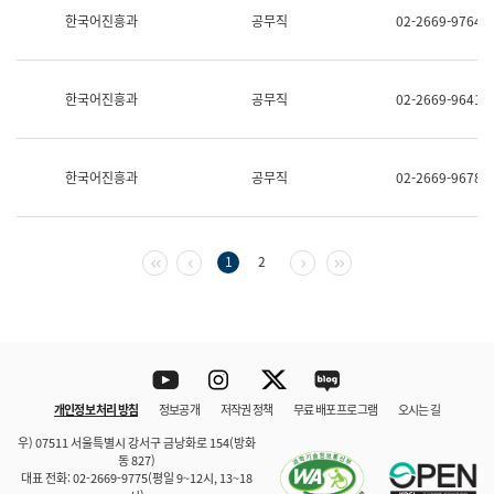
보
한국어진흥과
공무직
02-2669-9764
과
한
국
어
한국어진흥과
공무직
02-2669-9641
진
흥
과
수
한국어진흥과
공무직
02-2669-9678
어
점
자
진
흥
첫 페이지
이전 페이지
다음 페이지
마지막 페이지
1
2
과
Youtube
Instagram
Twitter
blog
개인정보 처리 방침
정보공개
저작권 정책
무료 배포 프로그램
오시는 길
바로 가기
문체부와 소속기관
우) 07511 서울특별시 강서구 금낭화로 154(방화
동 827)
대표 전화: 02-2669-9775(평일 9~12시, 13~18