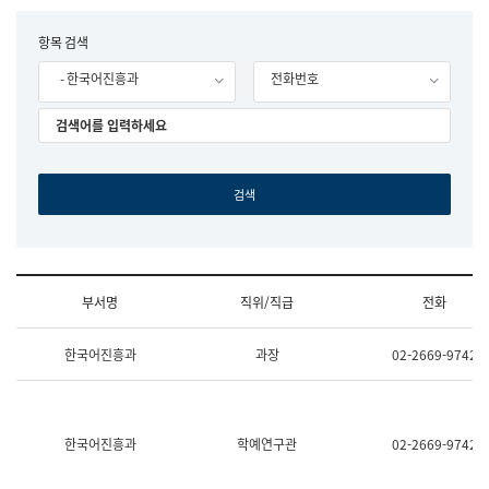
립
국
F
항목 검색
어
o
원
- 한국어진흥과
전화번호
r
조
m
직
도
국
어
원
원
장
기
획
연
수
부서명
직위/직급
전화
부
기
조
획
한국어진흥과
과장
02-2669-9742
직
운
및
영
업
과
무
공
소
공
한국어진흥과
학예연구관
02-2669-9742
개
언
(부
어
서
과