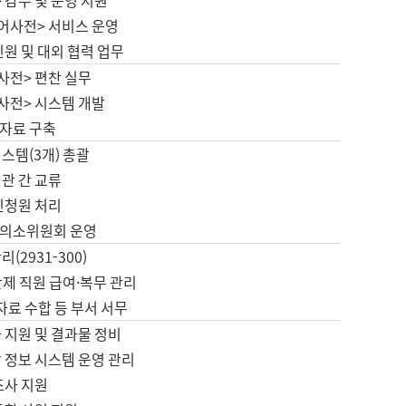
 감수 및 운영 지원
국어사전> 서비스 운영
민원 및 대외 협력 업무
사전> 편찬 실무
사전> 시스템 개발
자료 구축
스템(3개) 총괄
관 간 교류
민청원 처리
의소위원회 운영
(2931-300)
제 직원 급여·복무 관리
 자료 수합 등 부서 서무
 지원 및 결과물 정비
 정보 시스템 운영 관리
조사 지원