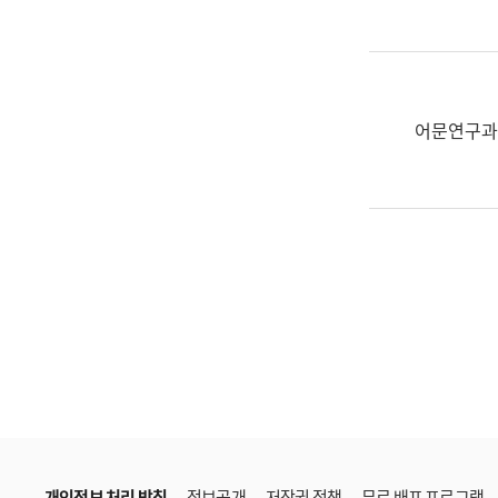
한
국
어
진
흥
어문연구과
과
수
어
점
자
진
흥
과
개인정보 처리 방침
정보공개
저작권 정책
무료 배포 프로그램