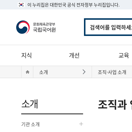
이 누리집은 대한민국 공식 전자정부 누리집입니다.
통
합
검
색
주
지식
개선
교육
메
뉴
현
Home
소개
조직·사업 소개
바로가기
재
위
치:
소개
조직과 
기관 소개