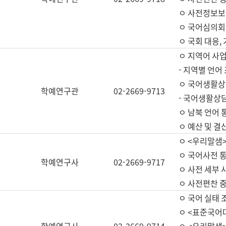
ㅇ 사전정보보
ㅇ 국어심의회
ㅇ 국회 대응,
ㅇ 지역어 사
- 지역별 언어
ㅇ 국어생활상
학예연구관
02-2669-9713
- 국어생활상담
ㅇ 남북 언어 
ㅇ 예산 및 결산(
ㅇ <우리말샘>
ㅇ 국어사전 통
학예연구사
02-2669-9717
ㅇ 사전 세부 사
ㅇ 사전편찬 
ㅇ 국어 실태 
ㅇ <표준국어