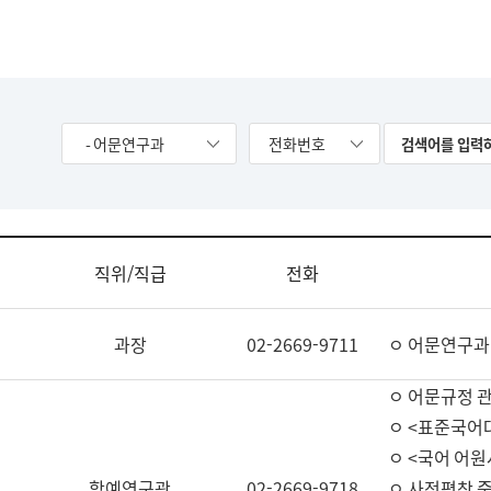
- 어문연구과
전화번호
직위/직급
전화
과장
02-2669-9711
ㅇ 어문연구과
ㅇ 어문규정 
ㅇ <표준국어
ㅇ <국어 어원
학예연구관
02-2669-9718
ㅇ 사전편찬 