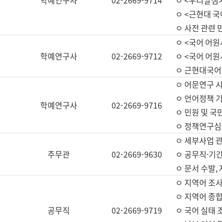
학예연구사
02-2669-9714
ㅇ <우리말샘>
ㅇ <근현대 
ㅇ 사전 관련 
ㅇ <국어 어원
학예연구사
02-2669-9712
ㅇ <국어 어원
ㅇ 근현대국어
ㅇ 어문연구 시
ㅇ 언어정책 기
학예연구사
02-2669-9716
ㅇ 민원 및 국
ㅇ 정책연구심
ㅇ 세부사업 관리
주무관
02-2669-9630
ㅇ 공무직·기간
ㅇ 문서 수발,
ㅇ 지역어 조사
ㅇ 지역어 종합
공무직
02-2669-9719
ㅇ 국어 실태 