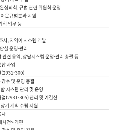
완심의회, 규범 관련 위원회 운영
 어문규범분과 지원
 기획 업무 등
업
 조사, 지역어 시스템 개발
담실 운영·관리
 관련 용역, 상담시스템 운영·관리 총괄 등
통합 사업
2931-300)
 감수 및 운영 총괄
합 시스템 관리 및 운영
업(2931-305) 관리 및 예결산
중장기 계획 수립 지원
조사
대사전> 개편