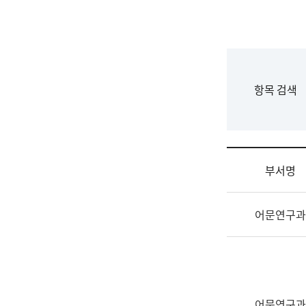
국
립
국
어
원
F
항목 검색
조
o
직
r
도
m
국
어
부서명
원
원
조
장
어문연구과
직
기
및
획
업
연
무
수
소
부
개
기
어문연구과