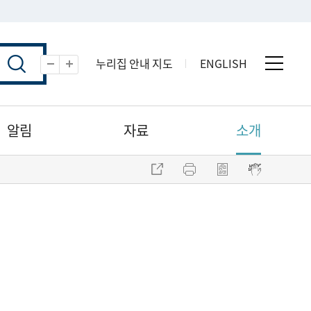
누리집 안내 지도
ENGLISH
전체 
축소
확대
알림
자료
소개
주소 복사
프린트
점자파일 내려받기
점자뷰어 보