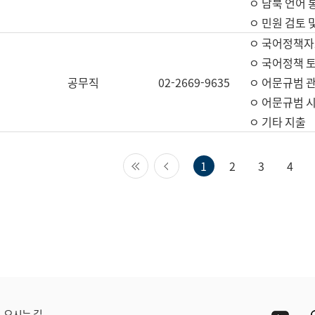
ㅇ 남북 언어 
ㅇ 민원 검토 
ㅇ 국어정책자
ㅇ 국어정책 
공무직
02-2669-9635
ㅇ 어문규범 
ㅇ 어문규범 
ㅇ 기타 지출
첫 페이지
이전 페이지
1
2
3
4
Yout
오시는 길