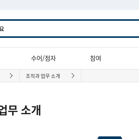
수어/점자
참여
조직과 업무 소개
바로가기
바로가기
업무 소개