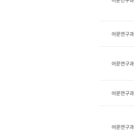
어문연구과
실
어
문
연
구
어문연구과
과
어
문
연
어문연구과
구
과
(사
전
어문연구과
팀)
언
어
정
보
어문연구과
과