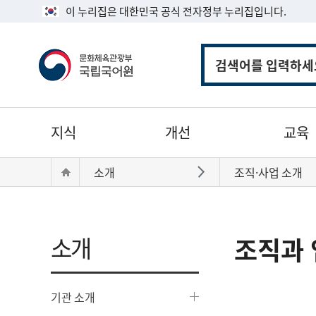
이 누리집은 대한민국 공식 전자정부 누리집입니다.
통
합
검
색
주
지식
개선
교육
메
뉴
현
Home
소개
조직·사업 소개
바로가기
재
위
치:
소개
조직과 
기관 소개