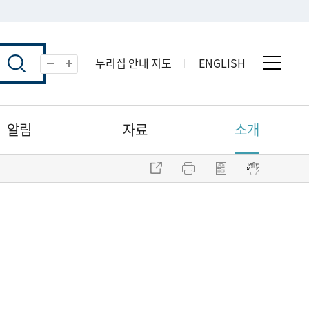
누리집 안내 지도
ENGLISH
전체 
축소
확대
알림
자료
소개
주소 복사
프린트
점자파일 내려받기
점자뷰어 보