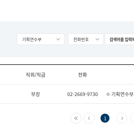
기획연수부
전화번호
직위/직급
전화
부장
02-2669-9730
ㅇ 기획연수부
첫 페이지
이전 페이지
다
1