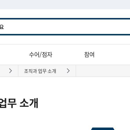
수어/점자
참여
조직과 업무 소개
바로가기
바로가기
업무 소개