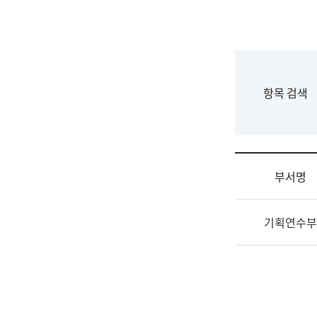
국
립
국
어
원
F
항목 검색
조
o
직
r
도
m
국
어
부서명
원
원
조
장
기획연수부
직
기
및
획
업
연
무
수
소
부
개
기