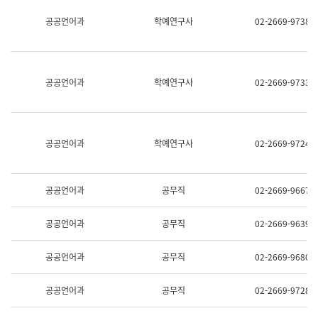
명,
교
공공언어과
학예연구사
02-2669-9738
직
육
위/
연
직
수
급,
과
전
어
공공언어과
학예연구사
02-2669-9733
화,
문
담
연
당
구
업
실
무)
어
공공언어과
학예연구사
02-2669-9724
문
연
구
과
공공언어과
공무직
02-2669-9667
어
문
연
공공언어과
공무직
02-2669-9639
구
과
(사
공공언어과
공무직
02-2669-9680
전
팀)
언
공공언어과
공무직
02-2669-9728
어
정