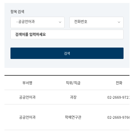
립
국
F
항목 검색
어
o
원
- 공공언어과
전화번호
r
조
m
직
도
국
어
원
원
장
기
획
연
수
부서명
직위/직급
전화
부
기
조
획
공공언어과
과장
02-2669-9721
직
운
및
영
업
과
무
공
공공언어과
학예연구관
02-2669-9766
소
공
개
언
(부
어
서
과