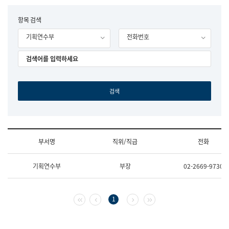
립
국
F
항목 검색
어
o
원
기획연수부
전화번호
r
조
m
직
도
국
어
원
원
장
기
획
연
수
부서명
직위/직급
전화
부
기
조
획
기획연수부
부장
02-2669-9730
직
운
및
영
업
과
무
공
첫 페이지
이전 페이지
다음 페이지
마지막 페이지
1
소
공
개
언
(부
어
서
과