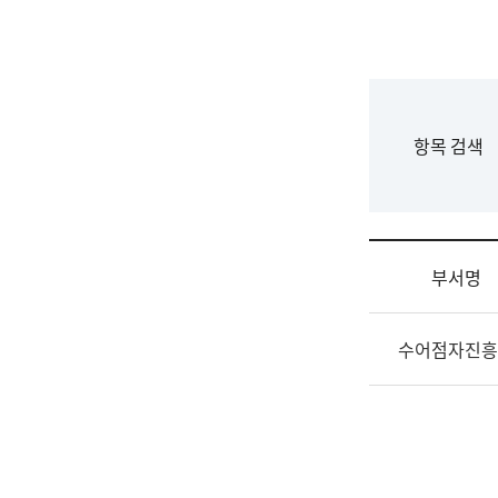
국
립
국
어
원
F
항목 검색
조
o
직
r
도
m
국
어
부서명
원
원
조
장
수어점자진흥
직
기
및
획
업
연
무
수
소
부
개
기