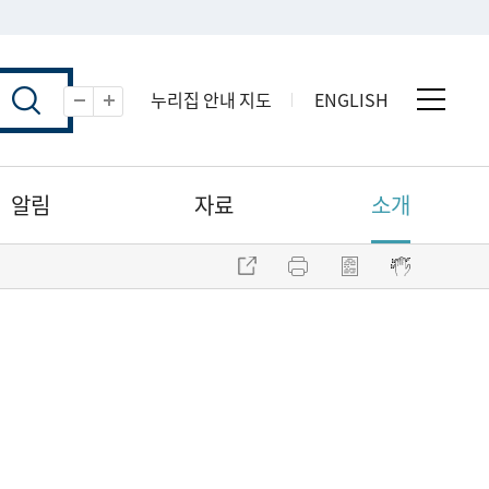
누리집 안내 지도
ENGLISH
전체 
축소
확대
알림
자료
소개
주소 복사
프린트
점자파일 내려받기
점자뷰어 보