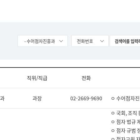
- 수어점자진흥과
전화번호
직위/직급
전화
과
과장
02-2669-9690
ㅇ 수어점자진
ㅇ 국회, 조직 
ㅇ 점자 법규 
ㅇ 점자 규범 
ㅇ 점자교원 