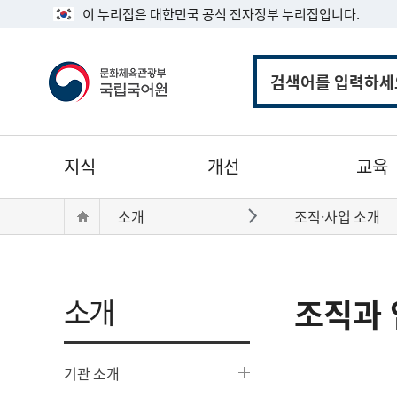
이 누리집은 대한민국 공식 전자정부 누리집입니다.
통
합
검
색
주
지식
개선
교육
메
뉴
현
Home
소개
조직·사업 소개
바로가기
재
위
치:
소개
조직과 
기관 소개