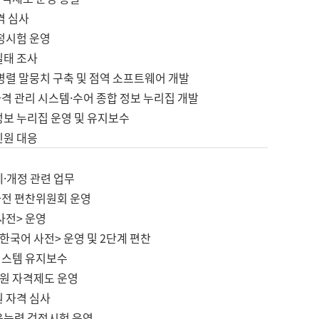
격 심사
검정시험 운영
실태 조사
병렬 말뭉치 구축 및 점역 소프트웨어 개발
격 관리 시스템·수어 종합 정보 누리집 개발
정보 누리집 운영 및 유지보수
민원 대응
제·개정 관련 업무
사전 편찬위원회 운영
사전> 운영
한국어 사전> 운영 및 2단계 편찬
시스템 유지보수
원 자격제도 운영
원 자격 심사
육능력 검정시험 운영