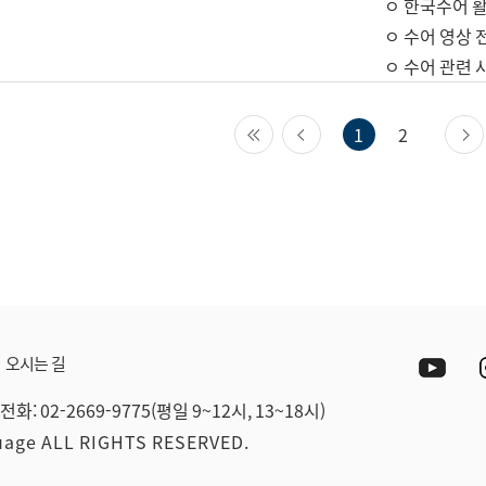
ㅇ 한국수어 활
ㅇ 수어 영상 
ㅇ 수어 관련 
첫 페이지
이전 페이지
1
2
Yout
오시는 길
전화: 02-2669-9775(평일 9~12시, 13~18시)
guage ALL RIGHTS RESERVED.