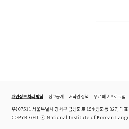
개인정보 처리 방침
정보공개
저작권 정책
무료 배포 프로그램
우) 07511 서울특별시 강서구 금낭화로 154(방화동 827)
대표 
COPYRIGHT ⓒ National Institute of Korean Lan