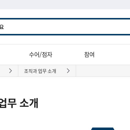
수어/점자
참여
조직과 업무 소개
바로가기
바로가기
업무 소개