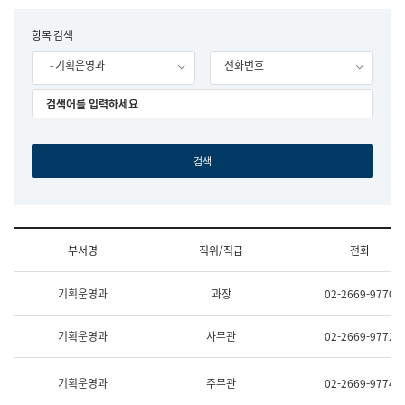
립
국
F
항목 검색
어
o
원
- 기획운영과
전화번호
r
조
m
직
도
국
어
원
원
장
기
획
연
수
부서명
직위/직급
전화
부
기
조
획
기획운영과
과장
02-2669-9770
직
운
및
영
업
과
기획운영과
사무관
02-2669-9772
무
공
소
공
개
언
기획운영과
주무관
02-2669-9774
(부
어
서
과