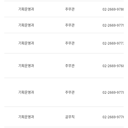
명,
교
직
기획운영과
주무관
02-2669-9780
육
위/
연
직
수
급,
과
기획운영과
주무관
02-2669-9779
전
어
화,
문
담
연
당
기획운영과
주무관
02-2669-9773
구
업
실
무)
어
문
연
기획운영과
주무관
02-2669-9768
구
과
어
문
연
구
기획운영과
주무관
02-2669-9778
과
(사
전
팀)
언
기획운영과
공무직
02-2669-9776
어
정