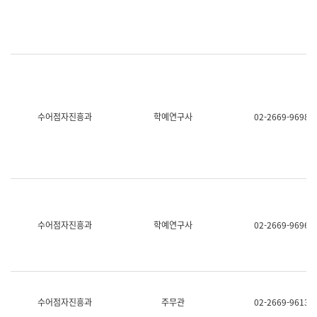
명,
교
직
육
위/
연
직
수
급,
과
전
어
화,
문
담
연
당
구
수어점자진흥과
학예연구사
02-2669-9698
업
실
무)
어
문
연
구
과
어
문
연
수어점자진흥과
학예연구사
02-2669-9696
구
과
(사
전
팀)
언
어
수어점자진흥과
주무관
02-2669-9613
정