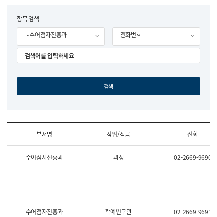
립
국
F
항목 검색
어
o
원
- 수어점자진흥과
전화번호
r
조
m
직
도
국
어
원
원
장
기
획
연
수
부서명
직위/직급
전화
부
기
조
획
수어점자진흥과
과장
02-2669-9690
직
운
및
영
업
과
무
공
소
공
개
언
(부
어
수어점자진흥과
학예연구관
02-2669-9691
서
과