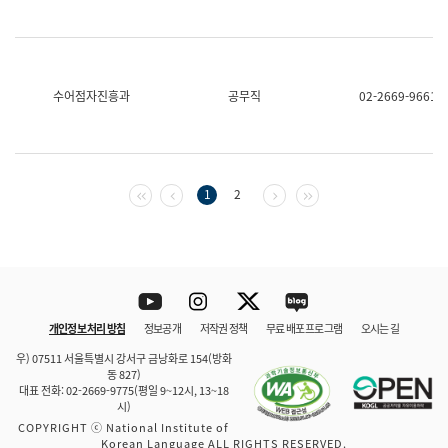
수어점자진흥과
공무직
02-2669-9661
첫 페이지
이전 페이지
다음 페이지
마지막 페이지
1
2
Youtube
Instagram
Twitter
blog
개인정보 처리 방침
정보공개
저작권 정책
무료 배포 프로그램
오시는 길
바로 가기
문체부와 소속기관
우) 07511 서울특별시 강서구 금낭화로 154(방화
동 827)
대표 전화: 02-2669-9775(평일 9~12시, 13~18
시)
COPYRIGHT ⓒ National Institute of
Korean Language ALL RIGHTS RESERVED.