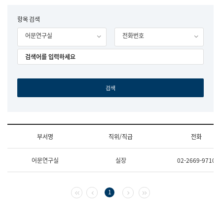
립
국
F
항목 검색
어
o
원
어문연구실
전화번호
r
조
m
직
도
국
어
원
원
장
기
획
연
수
부서명
직위/직급
전화
부
기
조
획
어문연구실
실장
02-2669-9710
직
운
및
영
업
과
무
공
첫 페이지
이전 페이지
다음 페이지
마지막 페이지
1
소
공
개
언
(부
어
서
과