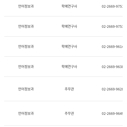
명,
교
언어정보과
학예연구사
02-2669-9751
직
육
위/
연
직
수
급,
과
언어정보과
학예연구사
02-2669-9753
전
어
화,
문
담
연
당
구
언어정보과
학예연구사
02-2669-9614
업
실
무)
어
문
연
언어정보과
학예연구사
02-2669-9638
구
과
어
문
연
언어정보과
주무관
02-2669-9628
구
과
(사
전
팀)
언어정보과
주무관
02-2669-9649
언
어
정