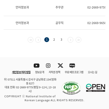
보
과
언어정보과
주무관
02-2669-9759
한
국
어
언어정보과
공무직
02-2669-9650
진
흥
과
수
첫 페이지
이전 페이지
다음 페이지
마지막 페이지
1
2
3
어
점
자
진
흥
과
Youtube
Instagram
Twitter
blog
개인정보 처리 방침
정보공개
저작권 정책
무료 배포 프로그램
오시는 길
바로 가기
문체부와 소속기관
우) 07511 서울특별시 강서구 금낭화로 154(방화
동 827)
대표 전화: 02-2669-9775(평일 9~12시, 13~18
시)
COPYRIGHT ⓒ National Institute of
Korean Language ALL RIGHTS RESERVED.