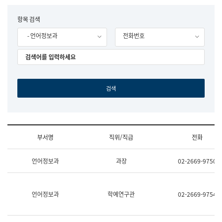
립
국
F
항목 검색
어
o
원
- 언어정보과
전화번호
r
조
m
직
도
국
어
원
원
장
기
획
연
수
부서명
직위/직급
전화
부
기
조
획
언어정보과
과장
02-2669-9750
직
운
및
영
업
과
무
공
언어정보과
학예연구관
02-2669-9754
소
공
개
언
(부
어
서
과