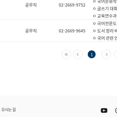
ㅇ 국어문화학
공무직
02-2669-9752
ㅇ 글쓰기 대회
ㅇ 교육연수과
ㅇ 국어전문도
공무직
02-2669-9645
ㅇ 도서 정리·
ㅇ 국어 관련
첫 페이지
이전 페이지
다
1
Yout
오시는 길