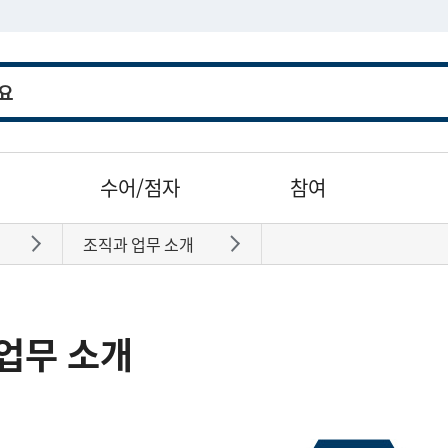
수어/점자
참여
조직과 업무 소개
바로가기
바로가기
업무 소개