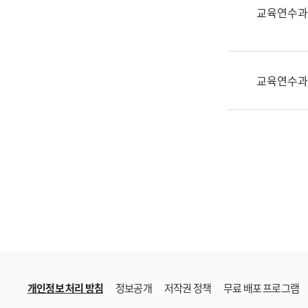
한
교육연수과
국
어
진
흥
교육연수과
과
수
어
점
자
진
흥
과
개인정보 처리 방침
정보공개
저작권 정책
무료 배포 프로그램