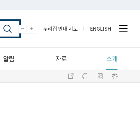
누리집 안내 지도
ENGLISH
전체 
축소
확대
알림
자료
소개
주소 복사
프린트
점자파일 내려받기
점자뷰어 보