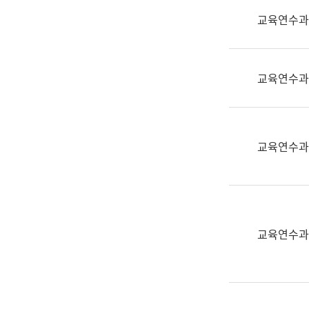
실
교육연수과
어
문
연
구
교육연수과
과
어
문
연
교육연수과
구
과
(사
전
팀)
교육연수과
언
어
정
보
과