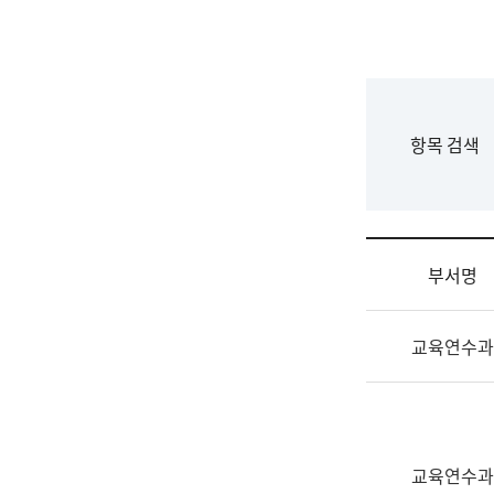
국
립
국
어
원
F
항목 검색
조
o
직
r
도
m
국
어
부서명
원
원
조
장
교육연수과
직
기
및
획
업
연
무
수
소
부
교육연수과
개
기