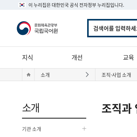
이 누리집은 대한민국 공식 전자정부 누리집입니다.
통
합
검
색
주
지식
개선
교육
메
뉴
현
Home
소개
조직·사업 소개
바로가기
재
위
치:
소개
조직과 
기관 소개