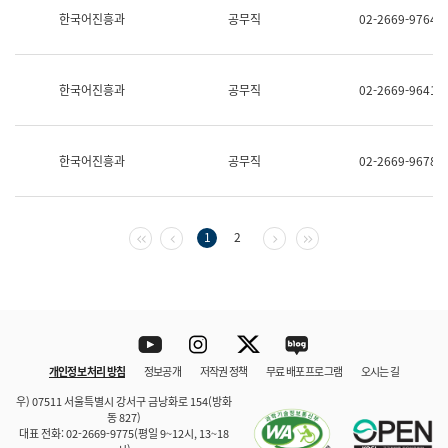
보
한국어진흥과
공무직
02-2669-9764
과
한
국
어
한국어진흥과
공무직
02-2669-9641
진
흥
과
수
한국어진흥과
공무직
02-2669-9678
어
점
자
진
흥
첫 페이지
이전 페이지
다음 페이지
마지막 페이지
1
2
과
Youtube
Instagram
Twitter
blog
개인정보 처리 방침
정보공개
저작권 정책
무료 배포 프로그램
오시는 길
바로 가기
문체부와 소속기관
우) 07511 서울특별시 강서구 금낭화로 154(방화
동 827)
대표 전화: 02-2669-9775(평일 9~12시, 13~18