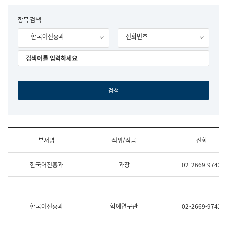
립
국
F
항목 검색
어
o
원
- 한국어진흥과
전화번호
r
조
m
직
도
국
어
원
원
장
기
획
연
수
부서명
직위/직급
전화
부
기
조
획
한국어진흥과
과장
02-2669-9742
직
운
및
영
업
과
무
공
소
공
한국어진흥과
학예연구관
02-2669-9742
개
언
(부
어
서
과