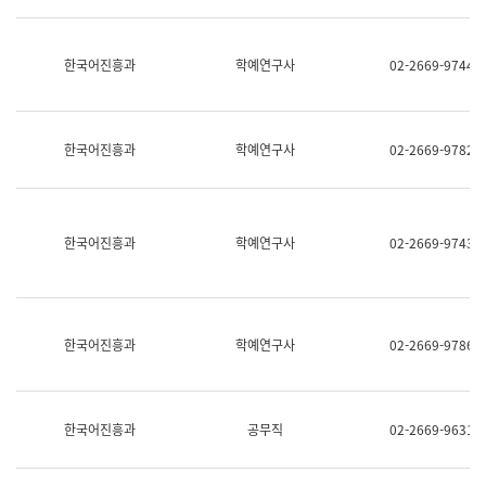
명,
교
직
육
위/
연
한국어진흥과
학예연구사
02-2669-9744
직
수
급,
과
전
어
화,
문
담
연
한국어진흥과
학예연구사
02-2669-9782
당
구
업
실
무)
어
문
연
한국어진흥과
학예연구사
02-2669-9743
구
과
어
문
연
한국어진흥과
학예연구사
02-2669-9786
구
과
(사
전
팀)
한국어진흥과
공무직
02-2669-9631
언
어
정