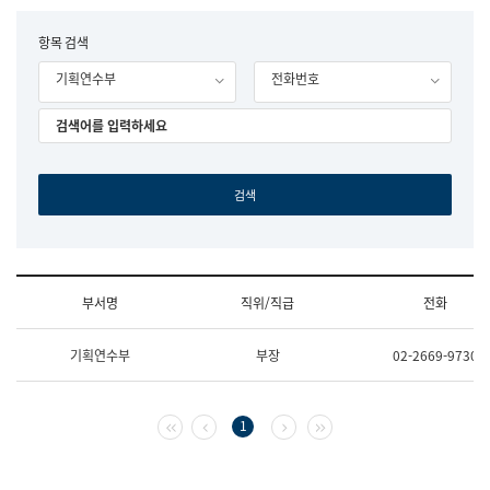
립
국
F
항목 검색
어
o
원
기획연수부
전화번호
r
조
m
직
도
국
어
원
원
장
기
획
연
수
부서명
직위/직급
전화
부
기
조
획
기획연수부
부장
02-2669-9730
직
운
및
영
업
과
무
공
첫 페이지
이전 페이지
다음 페이지
마지막 페이지
1
소
공
개
언
(부
어
서
과