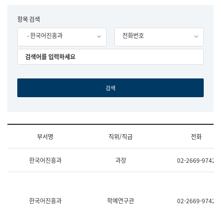
립
국
F
항목 검색
어
o
원
- 한국어진흥과
전화번호
r
조
m
직
도
국
어
원
원
장
기
획
연
수
부서명
직위/직급
전화
부
기
조
획
한국어진흥과
과장
02-2669-9742
직
운
및
영
업
과
무
공
소
공
한국어진흥과
학예연구관
02-2669-9742
개
언
(부
어
서
과