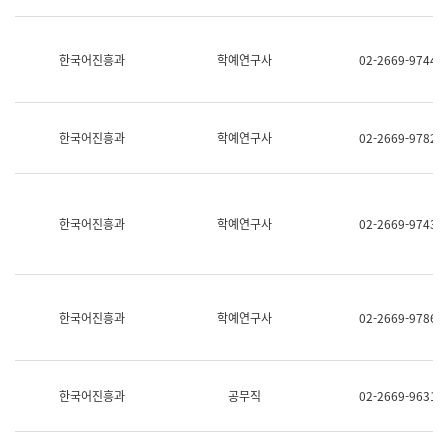
명,
교
직
육
위/
연
한국어진흥과
학예연구사
02-2669-9744
직
수
급,
과
전
어
화,
문
담
연
한국어진흥과
학예연구사
02-2669-9782
당
구
업
실
무)
어
문
연
한국어진흥과
학예연구사
02-2669-9743
구
과
어
문
연
한국어진흥과
학예연구사
02-2669-9786
구
과
(사
전
팀)
한국어진흥과
공무직
02-2669-9631
언
어
정