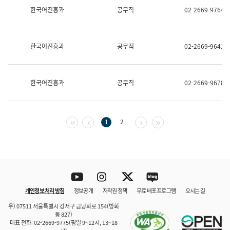
보
한국어진흥과
공무직
02-2669-9764
과
한
국
어
한국어진흥과
공무직
02-2669-9641
진
흥
과
수
한국어진흥과
공무직
02-2669-9678
어
점
자
진
흥
첫 페이지
이전 페이지
다음 페이지
마지막 페이지
1
2
과
Youtube
Instagram
Twitter
blog
개인정보 처리 방침
정보공개
저작권 정책
무료 배포 프로그램
오시는 길
바로 가기
문체부와 소속기관
우) 07511 서울특별시 강서구 금낭화로 154(방화
동 827)
대표 전화: 02-2669-9775(평일 9~12시, 13~18