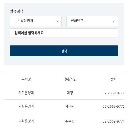
립
국
F
항목 검색
어
o
원
- 기획운영과
전화번호
r
조
m
직
도
국
어
원
원
장
기
획
연
수
부서명
직위/직급
전화
부
기
조
획
기획운영과
과장
02-2669-9770
직
운
및
영
업
과
기획운영과
사무관
02-2669-9772
무
공
소
공
개
언
기획운영과
주무관
02-2669-9774
(부
어
서
과