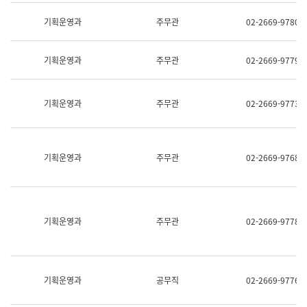
명,
교
직
기획운영과
주무관
02-2669-9780
육
위/
연
직
수
급,
과
기획운영과
주무관
02-2669-9779
전
어
화,
문
담
연
당
기획운영과
주무관
02-2669-9773
구
업
실
무)
어
문
연
기획운영과
주무관
02-2669-9768
구
과
어
문
연
구
기획운영과
주무관
02-2669-9778
과
(사
전
팀)
언
기획운영과
공무직
02-2669-9776
어
정