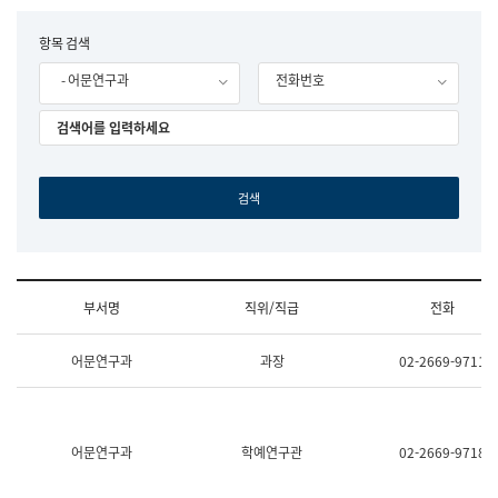
립
국
F
항목 검색
어
o
원
- 어문연구과
전화번호
r
조
m
직
도
국
어
원
원
장
기
획
연
수
부서명
직위/직급
전화
부
기
조
획
어문연구과
과장
02-2669-9711
직
운
및
영
업
과
무
공
소
공
어문연구과
학예연구관
02-2669-9718
개
언
(부
어
서
과