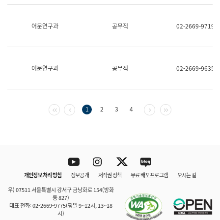
보
과
한
어문연구과
공무직
02-2669-9719
국
어
진
흥
과
어문연구과
공무직
02-2669-9635
수
어
점
자
진
첫 페이지
이전 페이지
다음 페이지
마지막 페이지
1
2
3
4
흥
과
Youtube
Instagram
Twitter
blog
개인정보 처리 방침
정보공개
저작권 정책
무료 배포 프로그램
오시는 길
바로 가기
문체부와 소속기관
우) 07511 서울특별시 강서구 금낭화로 154(방화
동 827)
대표 전화: 02-2669-9775(평일 9~12시, 13~18
시)