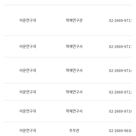
명,
교
직
육
위/
연
직
어문연구과
학예연구관
02-2669-9713
수
급,
과
전
어
화,
문
담
연
당
구
어문연구과
학예연구사
02-2669-9717
업
실
무)
어
문
연
어문연구과
학예연구사
02-2669-9714
구
과
어
문
어문연구과
학예연구사
02-2669-9712
연
구
과
(사
어문연구과
학예연구사
02-2669-9716
전
팀)
언
어
어문연구과
주무관
02-2669-9630
정