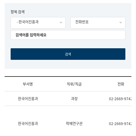
립
국
F
항목 검색
어
o
원
- 한국어진흥과
전화번호
r
조
m
직
도
국
어
원
원
장
기
획
연
수
부서명
직위/직급
전화
부
기
조
획
한국어진흥과
과장
02-2669-9742
직
운
및
영
업
과
무
공
소
공
한국어진흥과
학예연구관
02-2669-9742
개
언
(부
어
서
과