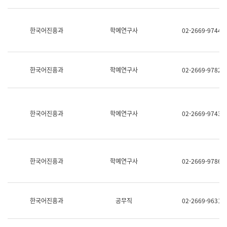
명,
교
직
육
위/
연
한국어진흥과
학예연구사
02-2669-9744
직
수
급,
과
전
어
화,
문
담
연
한국어진흥과
학예연구사
02-2669-9782
당
구
업
실
무)
어
문
연
한국어진흥과
학예연구사
02-2669-9743
구
과
어
문
연
한국어진흥과
학예연구사
02-2669-9786
구
과
(사
전
팀)
한국어진흥과
공무직
02-2669-9631
언
어
정