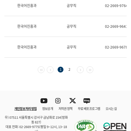
보
한국어진흥과
공무직
02-2669-9764
과
한
국
어
한국어진흥과
공무직
02-2669-9641
진
흥
과
수
한국어진흥과
공무직
02-2669-9678
어
점
자
진
흥
첫 페이지
이전 페이지
다음 페이지
마지막 페이지
1
2
과
Youtube
Instagram
Twitter
blog
개인정보 처리 방침
정보공개
저작권 정책
무료 배포 프로그램
오시는 길
바로 가기
문체부와 소속기관
우) 07511 서울특별시 강서구 금낭화로 154(방화
동 827)
대표 전화: 02-2669-9775(평일 9~12시, 13~18