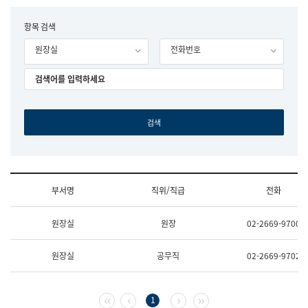
립
국
F
항목 검색
어
o
원
원장실
전화번호
r
조
m
직
도
국
어
원
원
장
기
획
연
수
부서명
직위/직급
전화
부
기
조
획
원장실
원장
02-2669-9700
직
운
및
영
업
과
원장실
공무직
02-2669-9702
무
공
소
공
개
언
(부
어
첫 페이지
이전 페이지
다음 페이지
마지막 페이지
1
서
과