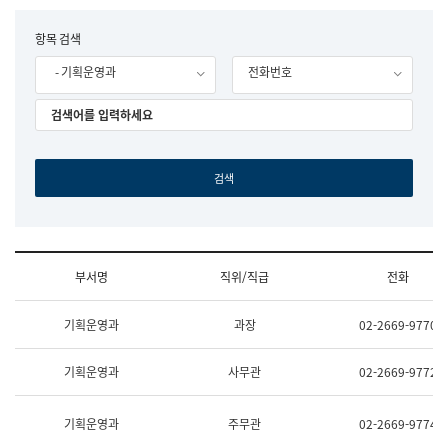
립
국
F
항목 검색
어
o
원
- 기획운영과
전화번호
r
조
m
직
도
국
어
원
원
장
기
획
연
수
부서명
직위/직급
전화
부
기
조
획
기획운영과
과장
02-2669-9770
직
운
및
영
업
과
기획운영과
사무관
02-2669-9772
무
공
소
공
개
언
기획운영과
주무관
02-2669-9774
(부
어
서
과