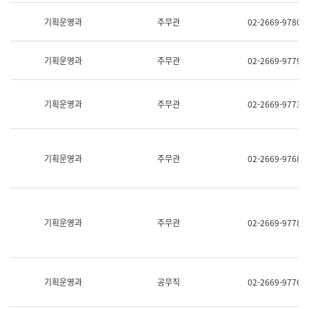
명,
교
직
기획운영과
주무관
02-2669-9780
육
위/
연
직
수
급,
과
기획운영과
주무관
02-2669-9779
전
어
화,
문
담
연
당
기획운영과
주무관
02-2669-9773
구
업
실
무)
어
문
연
기획운영과
주무관
02-2669-9768
구
과
어
문
연
구
기획운영과
주무관
02-2669-9778
과
(사
전
팀)
언
기획운영과
공무직
02-2669-9776
어
정