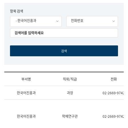
립
국
F
항목 검색
어
o
원
- 한국어진흥과
전화번호
r
조
m
직
도
국
어
원
원
장
기
획
연
수
부서명
직위/직급
전화
부
기
조
획
한국어진흥과
과장
02-2669-9742
직
운
및
영
업
과
무
공
소
공
한국어진흥과
학예연구관
02-2669-9742
개
언
(부
어
서
과