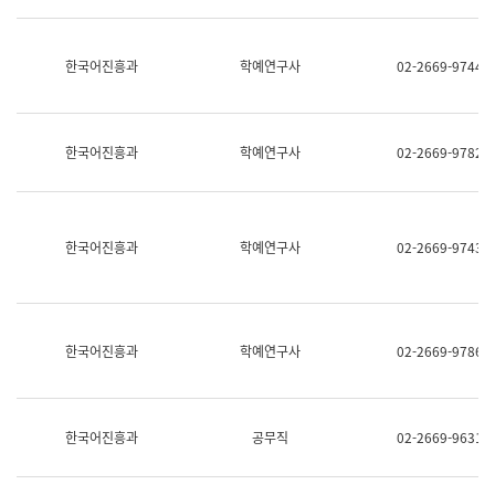
명,
교
직
육
위/
연
한국어진흥과
학예연구사
02-2669-9744
직
수
급,
과
전
어
화,
문
담
연
한국어진흥과
학예연구사
02-2669-9782
당
구
업
실
무)
어
문
연
한국어진흥과
학예연구사
02-2669-9743
구
과
어
문
연
한국어진흥과
학예연구사
02-2669-9786
구
과
(사
전
팀)
한국어진흥과
공무직
02-2669-9631
언
어
정