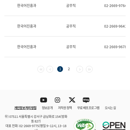
보
한국어진흥과
공무직
02-2669-9764
과
한
국
어
한국어진흥과
공무직
02-2669-9641
진
흥
과
수
한국어진흥과
공무직
02-2669-9678
어
점
자
진
흥
첫 페이지
이전 페이지
다음 페이지
마지막 페이지
1
2
과
Youtube
Instagram
Twitter
blog
개인정보 처리 방침
정보공개
저작권 정책
무료 배포 프로그램
오시는 길
바로 가기
문체부와 소속기관
우) 07511 서울특별시 강서구 금낭화로 154(방화
동 827)
대표 전화: 02-2669-9775(평일 9~12시, 13~18