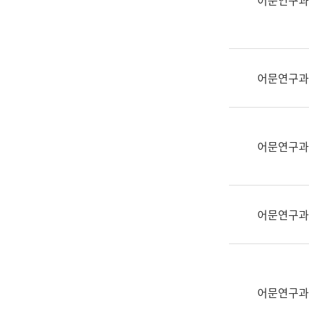
어문연구과
실
어
문
연
구
어문연구과
과
어
문
연
어문연구과
구
과
(사
전
어문연구과
팀)
언
어
정
보
어문연구과
과