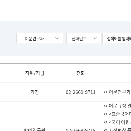
- 어문연구과
전화번호
직위/직급
전화
과장
02-2669-9711
ㅇ 어문연구과
ㅇ 어문규정 
ㅇ <표준국어
ㅇ <국어 어원
학예연구관
02-2669-9718
ㅇ 사전편찬 