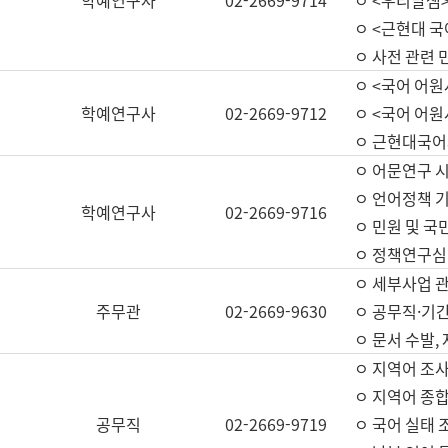
학예연구사
02-2669-9714
ㅇ <우리말샘>
ㅇ <근현대 
ㅇ 사전 관련 
ㅇ <국어 어원
학예연구사
02-2669-9712
ㅇ <국어 어원
ㅇ 근현대국어
ㅇ 어문연구 시
ㅇ 언어정책 기
학예연구사
02-2669-9716
ㅇ 민원 및 국
ㅇ 정책연구심
ㅇ 세부사업 관리
주무관
02-2669-9630
ㅇ 공무직·기간
ㅇ 문서 수발,
ㅇ 지역어 조사
ㅇ 지역어 종합
공무직
02-2669-9719
ㅇ 국어 실태 