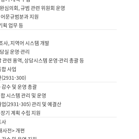
완심의회, 규범 관련 위원회 운영
 어문규범분과 지원
 기획 업무 등
업
 조사, 지역어 시스템 개발
담실 운영·관리
 관련 용역, 상담시스템 운영·관리 총괄 등
통합 사업
2931-300)
 감수 및 운영 총괄
합 시스템 관리 및 운영
업(2931-305) 관리 및 예결산
중장기 계획 수립 지원
조사
대사전> 개편