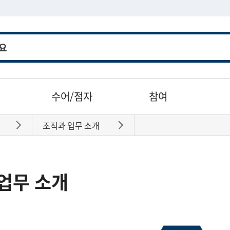
수어/점자
참여
조직과 업무 소개
바로가기
바로가기
업무 소개