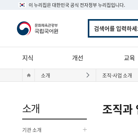
이 누리집은 대한민국 공식 전자정부 누리집입니다.
통
합
검
색
주
지식
개선
교육
메
뉴
현
Home
소개
조직·사업 소개
바로가기
재
위
치:
소개
조직과 
기관 소개