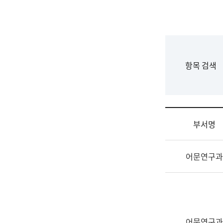
국
립
국
어
원
F
항목 검색
조
o
직
r
도
m
국
어
부서명
원
원
조
장
어문연구과
직
기
및
획
업
연
무
수
소
부
개
기
어문연구과