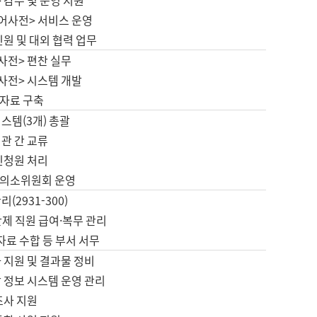
 감수 및 운영 지원
국어사전> 서비스 운영
민원 및 대외 협력 업무
사전> 편찬 실무
사전> 시스템 개발
자료 구축
스템(3개) 총괄
관 간 교류
민청원 처리
의소위원회 운영
(2931-300)
제 직원 급여·복무 관리
 자료 수합 등 부서 서무
 지원 및 결과물 정비
 정보 시스템 운영 관리
조사 지원