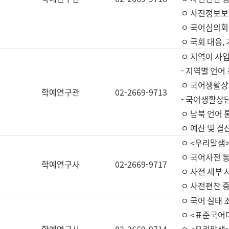
ㅇ 사전정보보
ㅇ 국어심의회
ㅇ 국회 대응,
ㅇ 지역어 사
- 지역별 언어
ㅇ 국어생활상
학예연구관
02-2669-9713
- 국어생활상담
ㅇ 남북 언어 
ㅇ 예산 및 결산(
ㅇ <우리말샘>
ㅇ 국어사전 통
학예연구사
02-2669-9717
ㅇ 사전 세부 사
ㅇ 사전편찬 
ㅇ 국어 실태 
ㅇ <표준국어