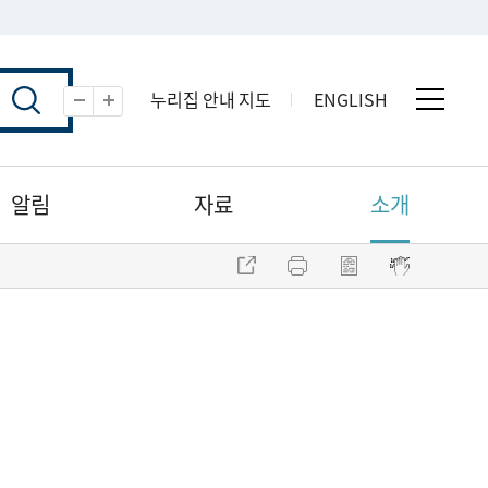
누리집 안내 지도
ENGLISH
전체 
축소
확대
알림
자료
소개
주소 복사
프린트
점자파일 내려받기
점자뷰어 보