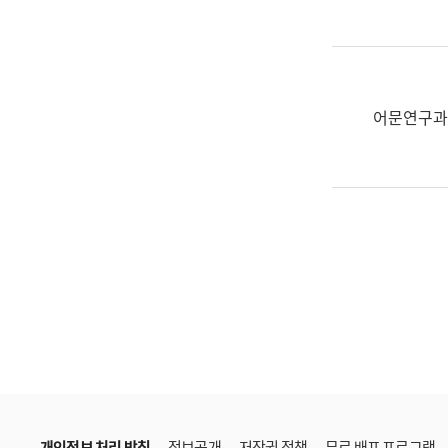
한
국
어
진
흥
어문연구과
과
수
어
점
자
진
흥
과
개인정보 처리 방침
정보공개
저작권 정책
무료 배포 프로그램