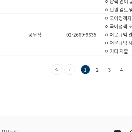
ㅇ 남북 언어 
ㅇ 민원 검토 
ㅇ 국어정책자
ㅇ 국어정책 
공무직
02-2669-9635
ㅇ 어문규범 
ㅇ 어문규범 
ㅇ 기타 지출
첫 페이지
이전 페이지
1
2
3
4
Yout
오시는 길