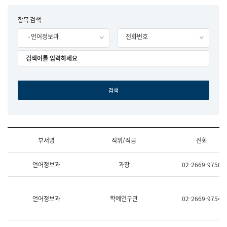
립
국
F
항목 검색
어
o
원
- 언어정보과
전화번호
r
조
m
직
도
국
어
원
원
장
기
획
연
수
부서명
직위/직급
전화
부
기
조
획
언어정보과
과장
02-2669-9750
직
운
및
영
업
과
무
공
언어정보과
학예연구관
02-2669-9754
소
공
개
언
(부
어
서
과