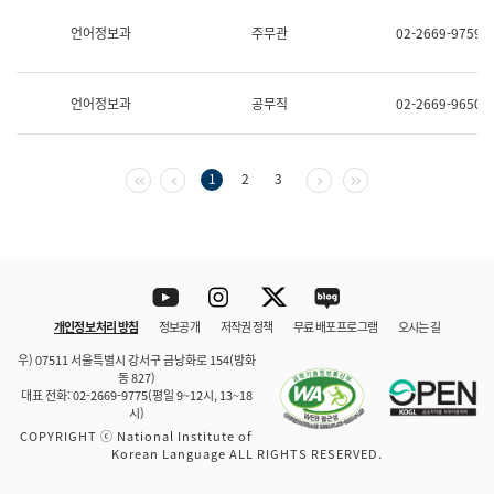
보
과
언어정보과
주무관
02-2669-9759
한
국
어
언어정보과
공무직
02-2669-9650
진
흥
과
수
첫 페이지
이전 페이지
다음 페이지
마지막 페이지
1
2
3
어
점
자
진
흥
과
Youtube
Instagram
Twitter
blog
개인정보 처리 방침
정보공개
저작권 정책
무료 배포 프로그램
오시는 길
바로 가기
문체부와 소속기관
우) 07511 서울특별시 강서구 금낭화로 154(방화
동 827)
대표 전화: 02-2669-9775(평일 9~12시, 13~18
시)
COPYRIGHT ⓒ National Institute of
Korean Language ALL RIGHTS RESERVED.