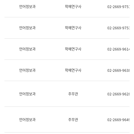
명,
교
언어정보과
학예연구사
02-2669-9751
직
육
위/
연
직
수
급,
과
언어정보과
학예연구사
02-2669-9753
전
어
화,
문
담
연
당
구
언어정보과
학예연구사
02-2669-9614
업
실
무)
어
문
연
언어정보과
학예연구사
02-2669-9638
구
과
어
문
연
언어정보과
주무관
02-2669-9628
구
과
(사
전
팀)
언어정보과
주무관
02-2669-9649
언
어
정