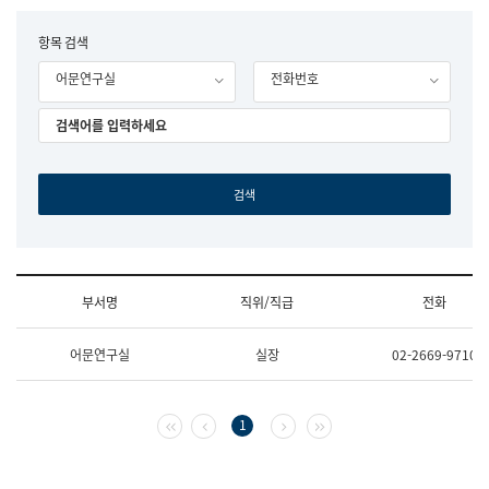
립
국
F
항목 검색
어
o
원
어문연구실
전화번호
r
조
m
직
도
국
어
원
원
장
기
획
연
수
부서명
직위/직급
전화
부
기
조
획
어문연구실
실장
02-2669-9710
직
운
및
영
업
과
무
공
첫 페이지
이전 페이지
다음 페이지
마지막 페이지
1
소
공
개
언
(부
어
서
과