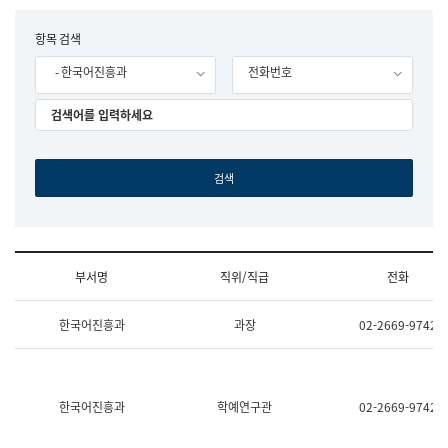
립
국
F
항목 검색
어
o
원
- 한국어진흥과
전화번호
r
조
m
직
도
국
어
원
원
장
기
획
연
수
부서명
직위/직급
전화
부
기
조
획
한국어진흥과
과장
02-2669-9742
직
운
및
영
업
과
무
공
소
공
한국어진흥과
학예연구관
02-2669-9742
개
언
(부
어
서
과