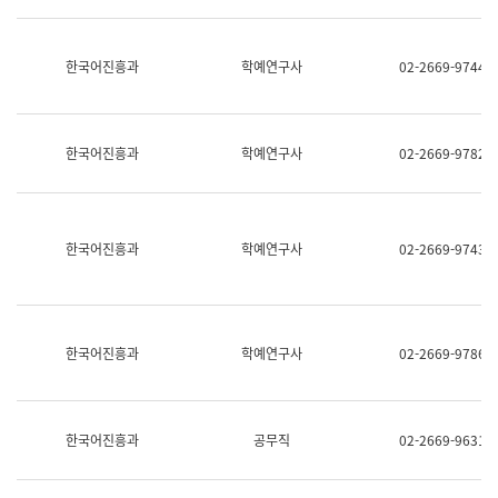
명,
교
직
육
위/
연
한국어진흥과
학예연구사
02-2669-9744
직
수
급,
과
전
어
화,
문
담
연
한국어진흥과
학예연구사
02-2669-9782
당
구
업
실
무)
어
문
연
한국어진흥과
학예연구사
02-2669-9743
구
과
어
문
연
한국어진흥과
학예연구사
02-2669-9786
구
과
(사
전
팀)
한국어진흥과
공무직
02-2669-9631
언
어
정