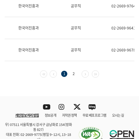
보
한국어진흥과
공무직
02-2669-9764
과
한
국
어
한국어진흥과
공무직
02-2669-9641
진
흥
과
수
한국어진흥과
공무직
02-2669-9678
어
점
자
진
흥
첫 페이지
이전 페이지
다음 페이지
마지막 페이지
1
2
과
Youtube
Instagram
Twitter
blog
개인정보 처리 방침
정보공개
저작권 정책
무료 배포 프로그램
오시는 길
바로 가기
문체부와 소속기관
우) 07511 서울특별시 강서구 금낭화로 154(방화
동 827)
대표 전화: 02-2669-9775(평일 9~12시, 13~18