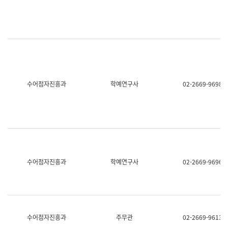
명,
교
직
육
위/
연
직
수
급,
과
전
어
화,
문
담
연
당
구
수어점자진흥과
학예연구사
02-2669-9698
업
실
무)
어
문
연
구
과
어
문
연
수어점자진흥과
학예연구사
02-2669-9696
구
과
(사
전
팀)
언
어
수어점자진흥과
주무관
02-2669-9613
정