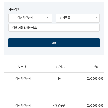
립
국
F
항목 검색
어
o
원
- 수어점자진흥과
전화번호
r
조
m
직
도
국
어
원
원
장
기
획
연
수
부서명
직위/직급
전화
부
기
조
획
수어점자진흥과
과장
02-2669-9690
직
운
및
영
업
과
무
공
소
공
개
언
(부
어
수어점자진흥과
학예연구관
02-2669-9691
서
과