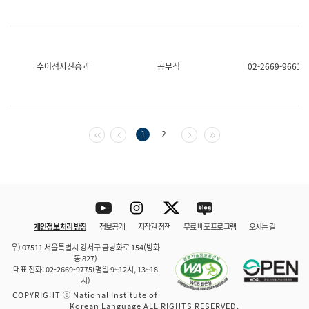
수어점자진흥과
공무직
02-2669-9661
첫 페이지
이전 페이지
다음 페이지
마지막 페이지
1
2
Youtube
Instagram
Twitter
blog
개인정보 처리 방침
정보공개
저작권 정책
무료 배포 프로그램
오시는 길
바로 가기
문체부와 소속기관
우) 07511 서울특별시 강서구 금낭화로 154(방화
동 827)
대표 전화: 02-2669-9775(평일 9~12시, 13~18
시)
COPYRIGHT ⓒ National Institute of
Korean Language ALL RIGHTS RESERVED.