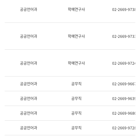
명,
교
공공언어과
학예연구사
02-2669-9738
직
육
위/
연
직
수
급,
과
전
어
공공언어과
학예연구사
02-2669-9733
화,
문
담
연
당
구
업
실
무)
어
공공언어과
학예연구사
02-2669-9724
문
연
구
과
공공언어과
공무직
02-2669-9667
어
문
연
공공언어과
공무직
02-2669-9639
구
과
(사
공공언어과
공무직
02-2669-9680
전
팀)
언
공공언어과
공무직
02-2669-9728
어
정