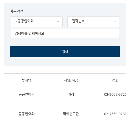
립
국
F
항목 검색
어
o
원
- 공공언어과
전화번호
r
조
m
직
도
국
어
원
원
장
기
획
연
수
부서명
직위/직급
전화
부
기
조
획
공공언어과
과장
02-2669-9721
직
운
및
영
업
과
무
공
공공언어과
학예연구관
02-2669-9766
소
공
개
언
(부
어
서
과