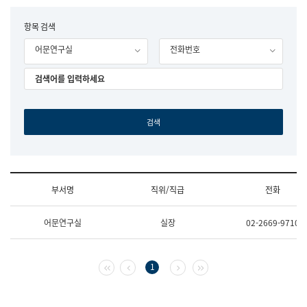
립
국
F
항목 검색
어
o
원
어문연구실
전화번호
r
조
m
직
도
국
어
원
원
장
기
획
연
수
부서명
직위/직급
전화
부
기
조
획
어문연구실
실장
02-2669-9710
직
운
및
영
업
과
무
공
첫 페이지
이전 페이지
다음 페이지
마지막 페이지
1
소
공
개
언
(부
어
서
과