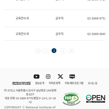
보
과
한
국
교육연수과
공무직
02-2669-9752
어
진
흥
과
교육연수과
공무직
02-2669-9645
수
어
점
자
첫 페이지
이전 페이지
다음 페이지
마지막 페이지
1
진
흥
과
Youtube
Instagram
Twitter
blog
개인정보 처리 방침
정보공개
저작권 정책
무료 배포 프로그램
오시는 길
바로 가기
문체부와 소속기관
우) 07511 서울특별시 강서구 금낭화로 154(방화
동 827)
대표 전화: 02-2669-9775(평일 9~12시, 13~18
시)
COPYRIGHT ⓒ National Institute of