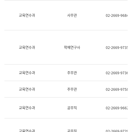
명,
교
직
육
위/
연
교육연수과
사무관
02-2669-9684
직
수
급,
과
전
어
화,
문
담
연
당
구
교육연수과
학예연구사
02-2669-9735
업
실
무)
어
문
연
구
교육연수과
주무관
02-2669-9736
과
어
문
교육연수과
주무관
02-2669-9758
연
구
과
(사
교육연수과
공무직
02-2669-9662
전
팀)
언
어
정
교육연수과
공무직
02-2669-9729