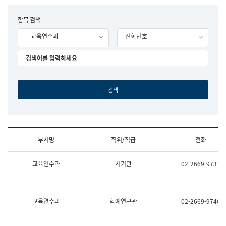
립
국
F
항목 검색
어
o
원
- 교육연수과
전화번호
r
조
m
직
도
국
어
원
원
장
기
획
연
수
부서명
직위/직급
전화
부
기
조
획
교육연수과
서기관
02-2669-9731
직
운
및
영
업
과
무
공
소
공
교육연수과
학예연구관
02-2669-9740
개
언
(부
어
서
과