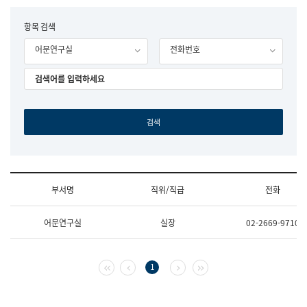
립
국
F
항목 검색
어
o
원
어문연구실
전화번호
r
조
m
직
도
국
어
원
원
장
기
획
연
수
부서명
직위/직급
전화
부
기
조
획
어문연구실
실장
02-2669-9710
직
운
및
영
업
과
무
공
첫 페이지
이전 페이지
다음 페이지
마지막 페이지
1
소
공
개
언
(부
어
서
과