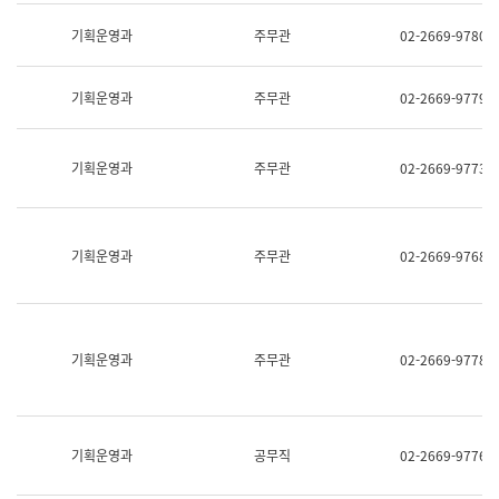
명,
교
직
기획운영과
주무관
02-2669-9780
육
위/
연
직
수
급,
과
기획운영과
주무관
02-2669-9779
전
어
화,
문
담
연
당
기획운영과
주무관
02-2669-9773
구
업
실
무)
어
문
연
기획운영과
주무관
02-2669-9768
구
과
어
문
연
구
기획운영과
주무관
02-2669-9778
과
(사
전
팀)
언
기획운영과
공무직
02-2669-9776
어
정