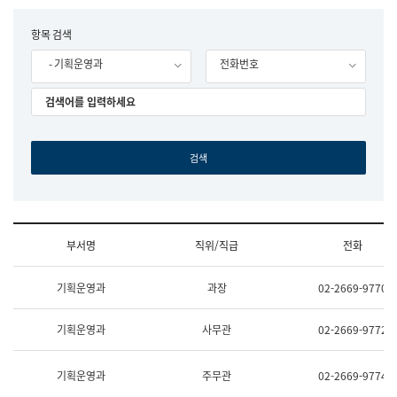
립
국
F
항목 검색
어
o
원
- 기획운영과
전화번호
r
조
m
직
도
국
어
원
원
장
기
획
연
수
부서명
직위/직급
전화
부
기
조
획
기획운영과
과장
02-2669-9770
직
운
및
영
업
과
기획운영과
사무관
02-2669-9772
무
공
소
공
개
언
기획운영과
주무관
02-2669-9774
(부
어
서
과