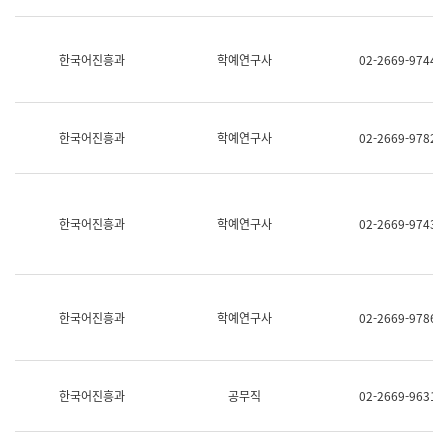
명,
교
직
육
위/
연
한국어진흥과
학예연구사
02-2669-9744
직
수
급,
과
전
어
화,
문
담
연
한국어진흥과
학예연구사
02-2669-9782
당
구
업
실
무)
어
문
연
한국어진흥과
학예연구사
02-2669-9743
구
과
어
문
연
한국어진흥과
학예연구사
02-2669-9786
구
과
(사
전
팀)
한국어진흥과
공무직
02-2669-9631
언
어
정