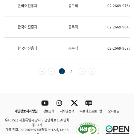
보
한국어진흥과
공무직
02-2669-9764
과
한
국
어
한국어진흥과
공무직
02-2669-9641
진
흥
과
수
한국어진흥과
공무직
02-2669-9678
어
점
자
진
흥
첫 페이지
이전 페이지
다음 페이지
마지막 페이지
1
2
과
Youtube
Instagram
Twitter
blog
개인정보 처리 방침
정보공개
저작권 정책
무료 배포 프로그램
오시는 길
바로 가기
문체부와 소속기관
우) 07511 서울특별시 강서구 금낭화로 154(방화
동 827)
대표 전화: 02-2669-9775(평일 9~12시, 13~18