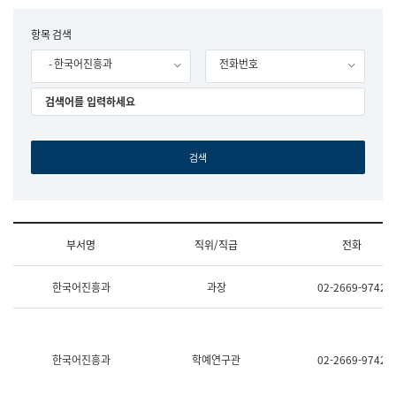
립
국
F
항목 검색
어
o
원
- 한국어진흥과
전화번호
r
조
m
직
도
국
어
원
원
장
기
획
연
수
부서명
직위/직급
전화
부
기
조
획
한국어진흥과
과장
02-2669-9742
직
운
및
영
업
과
무
공
소
공
한국어진흥과
학예연구관
02-2669-9742
개
언
(부
어
서
과