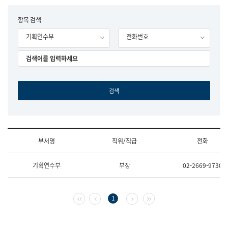
립
국
F
항목 검색
어
o
원
기획연수부
전화번호
r
조
m
직
도
국
어
원
원
장
기
획
연
수
부서명
직위/직급
전화
부
기
조
획
기획연수부
부장
02-2669-9730
직
운
및
영
업
과
무
공
첫 페이지
이전 페이지
다음 페이지
마지막 페이지
1
소
공
개
언
(부
어
서
과