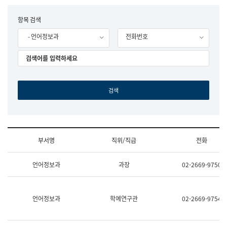
립
국
F
항목 검색
어
o
원
- 언어정보과
전화번호
r
조
m
직
도
국
어
원
원
장
기
획
연
수
부서명
직위/직급
전화
부
기
조
획
언어정보과
과장
02-2669-9750
직
운
및
영
업
과
무
공
언어정보과
학예연구관
02-2669-9754
소
공
개
언
(부
어
서
과