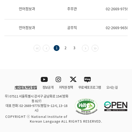
보
과
언어정보과
주무관
02-2669-9759
한
국
어
언어정보과
공무직
02-2669-9650
진
흥
과
수
첫 페이지
이전 페이지
다음 페이지
마지막 페이지
1
2
3
어
점
자
진
흥
과
Youtube
Instagram
Twitter
blog
개인정보 처리 방침
정보공개
저작권 정책
무료 배포 프로그램
오시는 길
바로 가기
문체부와 소속기관
우) 07511 서울특별시 강서구 금낭화로 154(방화
동 827)
대표 전화: 02-2669-9775(평일 9~12시, 13~18
시)
COPYRIGHT ⓒ National Institute of
Korean Language ALL RIGHTS RESERVED.