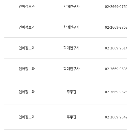
명,
교
언어정보과
학예연구사
02-2669-9751
직
육
위/
연
직
수
급,
과
언어정보과
학예연구사
02-2669-9753
전
어
화,
문
담
연
당
구
언어정보과
학예연구사
02-2669-9614
업
실
무)
어
문
연
언어정보과
학예연구사
02-2669-9638
구
과
어
문
연
언어정보과
주무관
02-2669-9628
구
과
(사
전
팀)
언어정보과
주무관
02-2669-9649
언
어
정