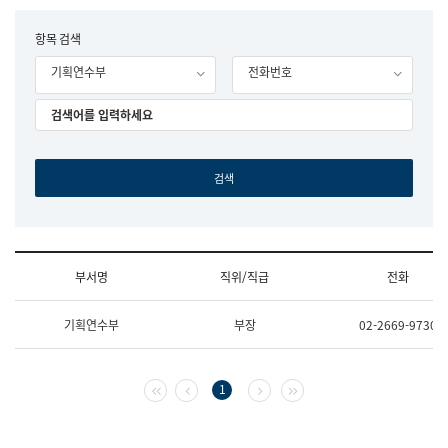
립
국
F
항목 검색
어
o
원
기획연수부
전화번호
r
조
m
직
도
국
어
원
원
장
기
획
연
수
부서명
직위/직급
전화
부
기
조
획
기획연수부
부장
02-2669-9730
직
운
및
영
업
과
무
공
첫 페이지
이전 페이지
다음 페이지
마지막 페이지
1
소
공
개
언
(부
어
서
과