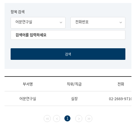
립
국
F
항목 검색
어
o
원
어문연구실
전화번호
r
조
m
직
도
국
어
원
원
장
기
획
연
수
부서명
직위/직급
전화
부
기
조
획
어문연구실
실장
02-2669-9710
직
운
및
영
업
과
무
공
첫 페이지
이전 페이지
다음 페이지
마지막 페이지
1
소
공
개
언
(부
어
서
과