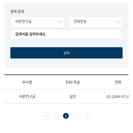
립
국
F
항목 검색
어
o
원
어문연구실
전화번호
r
조
m
직
도
국
어
원
원
장
기
획
연
수
부서명
직위/직급
전화
부
기
조
획
어문연구실
실장
02-2669-9710
직
운
및
영
업
과
무
공
첫 페이지
이전 페이지
다음 페이지
마지막 페이지
1
소
공
개
언
(부
어
서
과