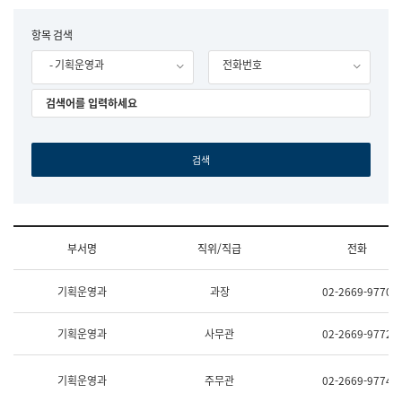
립
국
F
항목 검색
어
o
원
- 기획운영과
전화번호
r
조
m
직
도
국
어
원
원
장
기
획
연
수
부서명
직위/직급
전화
부
기
조
획
기획운영과
과장
02-2669-9770
직
운
및
영
업
과
기획운영과
사무관
02-2669-9772
무
공
소
공
개
언
기획운영과
주무관
02-2669-9774
(부
어
서
과