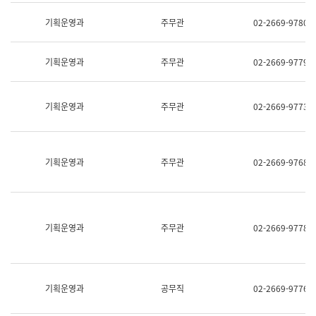
명,
교
직
기획운영과
주무관
02-2669-9780
육
위/
연
직
수
급,
과
기획운영과
주무관
02-2669-9779
전
어
화,
문
담
연
당
기획운영과
주무관
02-2669-9773
구
업
실
무)
어
문
연
기획운영과
주무관
02-2669-9768
구
과
어
문
연
구
기획운영과
주무관
02-2669-9778
과
(사
전
팀)
언
기획운영과
공무직
02-2669-9776
어
정