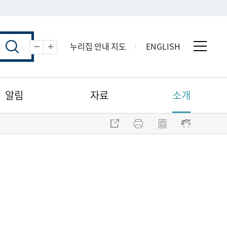
누리집 안내 지도
ENGLISH
전체 
축소
확대
알림
자료
소개
주소 복사
프린트
점자파일 내려받기
점자뷰어 보