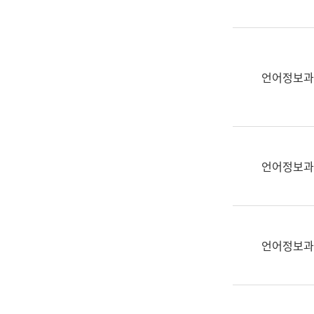
(부
획
서
운
명,
영
직
과
위/
언어정보과
공
직
공
급,
언
전
어
화,
과
담
교
언어정보과
당
육
업
연
무)
수
과
언어정보과
어
문
연
구