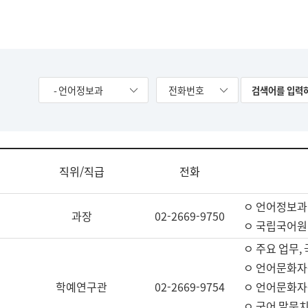
- 언어정보과
전화번호
직위/직급
전화
ㅇ 언어정보과
과장
02-2669-9750
ㅇ 국립국어원
ㅇ 주요 업무,
ㅇ 언어문화자
학예연구관
02-2669-9754
ㅇ 언어문화자
ㅇ 국어 말뭉치