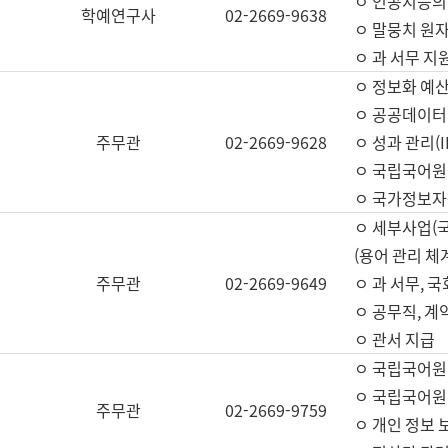
ㅇ 인공지능의
학예연구사
02-2669-9638
ㅇ 말뭉치 원자
ㅇ 과 서무 지
ㅇ 정보화 예산
ㅇ 공공데이터 
주무관
02-2669-9628
ㅇ 성과 관리(
ㅇ 국립국어원
ㅇ 국가정보자
ㅇ 세부사업(
(용어 관리 체
주무관
02-2669-9649
ㅇ 과 서무, 
ㅇ 공무직, 계
ㅇ 관서 지급
ㅇ 국립국어원
ㅇ 국립국어원
주무관
02-2669-9759
ㅇ 개인 정보 