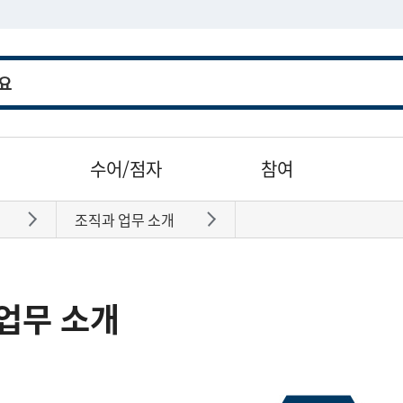
수어/점자
참여
조직과 업무 소개
바로가기
바로가기
업무 소개