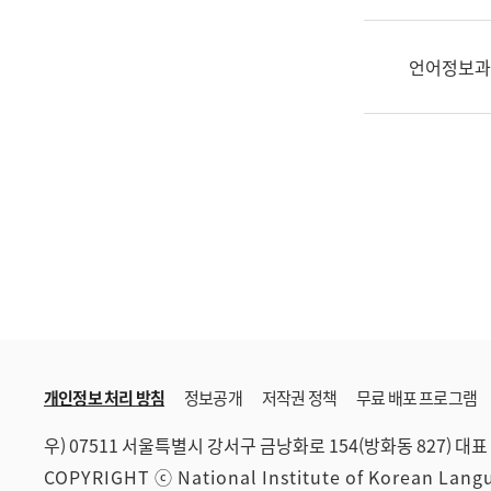
한
국
어
언어정보과
진
흥
과
수
어
점
자
진
흥
과
개인정보 처리 방침
정보공개
저작권 정책
무료 배포 프로그램
우) 07511 서울특별시 강서구 금낭화로 154(방화동 827)
대표 
COPYRIGHT ⓒ National Institute of Korean Lan