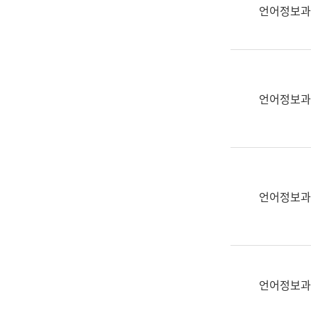
실
언어정보과
어
문
연
구
과
언어정보과
어
문
연
구
과
(사
언어정보과
전
팀)
언
어
정
언어정보과
보
과