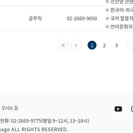
ㅇ 전산망 관련
ㅇ 한국어-외
공무직
02-2669-9650
ㅇ 국어 말뭉치
ㅇ 언어문화자원
첫 페이지
이전 페이지
1
2
3
Yout
오시는 길
전화: 02-2669-9775(평일 9~12시, 13~18시)
guage ALL RIGHTS RESERVED.