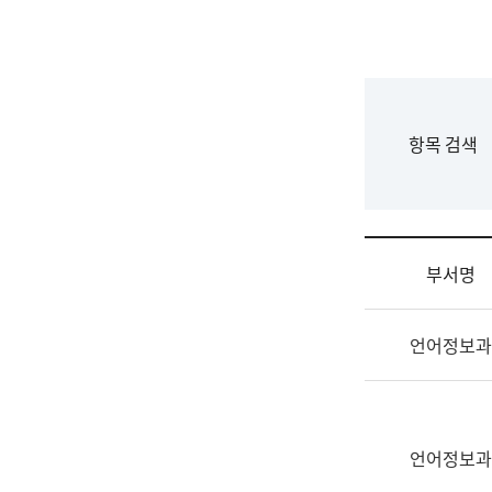
국
립
국
어
원
F
항목 검색
조
o
직
r
도
m
국
어
부서명
원
원
조
장
언어정보과
직
기
및
획
업
연
무
수
소
언어정보과
부
개
기