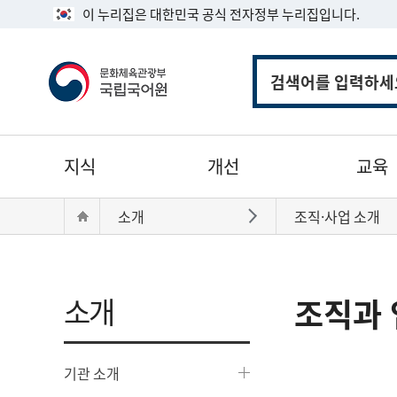
이 누리집은 대한민국 공식 전자정부 누리집입니다.
통
합
검
색
주
지식
개선
교육
메
뉴
현
Home
소개
조직·사업 소개
바로가기
재
위
치:
소개
조직과 
기관 소개