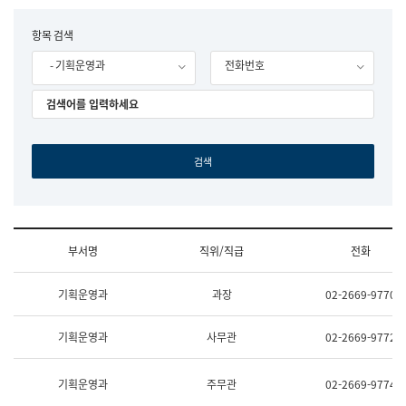
립
국
F
항목 검색
어
o
원
- 기획운영과
전화번호
r
조
m
직
도
국
어
원
원
장
기
획
연
수
부서명
직위/직급
전화
부
기
조
획
기획운영과
과장
02-2669-9770
직
운
및
영
업
과
기획운영과
사무관
02-2669-9772
무
공
소
공
개
언
기획운영과
주무관
02-2669-9774
(부
어
서
과