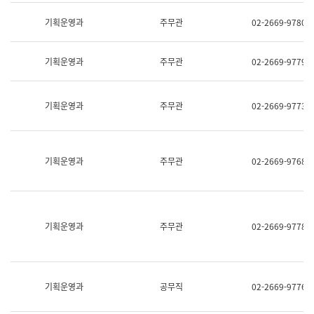
명,
교
직
기획운영과
주무관
02-2669-9780
육
위/
연
직
수
급,
과
기획운영과
주무관
02-2669-9779
전
어
화,
문
담
연
당
기획운영과
주무관
02-2669-9773
구
업
실
무)
어
문
연
기획운영과
주무관
02-2669-9768
구
과
어
문
연
구
기획운영과
주무관
02-2669-9778
과
(사
전
팀)
언
기획운영과
공무직
02-2669-9776
어
정