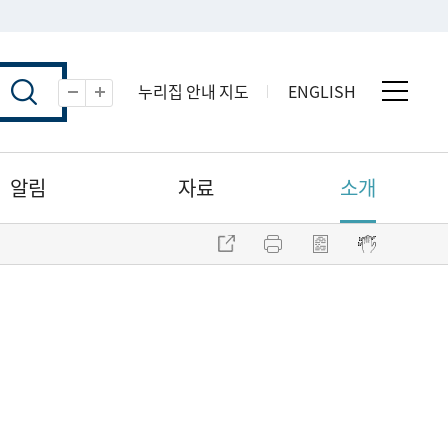
누리집 안내 지도
ENGLISH
전체 
축소
확대
알림
자료
소개
주소 복사
프린트
점자파일 내려받기
점자뷰어 보