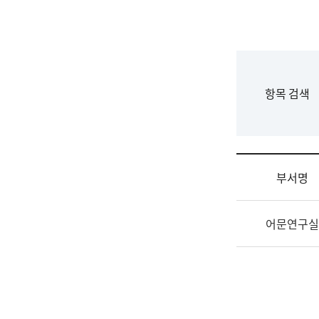
국
립
국
어
원
F
항목 검색
조
o
직
r
도
m
국
어
부서명
원
원
조
장
어문연구실
직
기
및
획
업
연
무
수
소
부
개
기