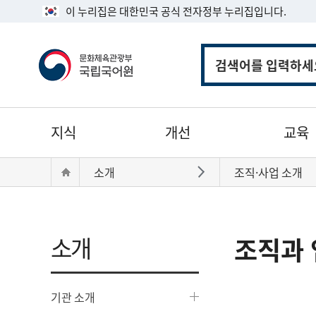
이 누리집은 대한민국 공식 전자정부 누리집입니다.
통
합
검
색
주
지식
개선
교육
메
뉴
현
Home
소개
조직·사업 소개
바로가기
재
위
치:
소개
조직과 
기관 소개