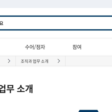
수어/점자
참여
조직과 업무 소개
바로가기
바로가기
업무 소개