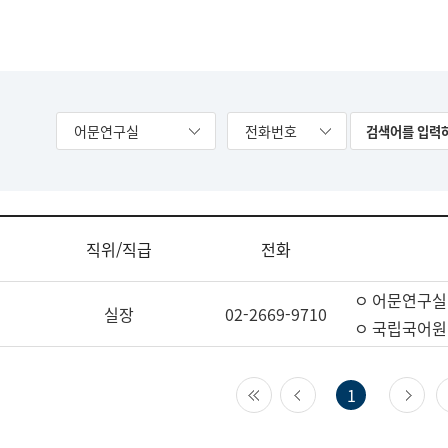
어문연구실
전화번호
직위/직급
전화
ㅇ 어문연구실
실장
02-2669-9710
ㅇ 국립국어원
첫 페이지
이전 페이지
다
1