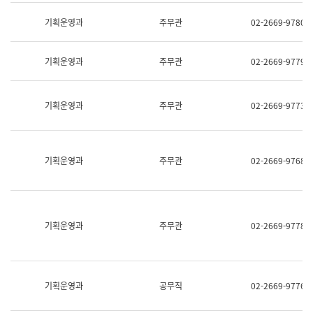
명,
교
직
기획운영과
주무관
02-2669-9780
육
위/
연
직
수
급,
과
기획운영과
주무관
02-2669-9779
전
어
화,
문
담
연
당
기획운영과
주무관
02-2669-9773
구
업
실
무)
어
문
연
기획운영과
주무관
02-2669-9768
구
과
어
문
연
구
기획운영과
주무관
02-2669-9778
과
(사
전
팀)
언
기획운영과
공무직
02-2669-9776
어
정