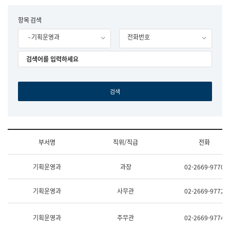
립
국
F
항목 검색
어
o
원
- 기획운영과
전화번호
r
조
m
직
도
국
어
원
원
장
기
획
연
수
부서명
직위/직급
전화
부
기
조
획
기획운영과
과장
02-2669-9770
직
운
및
영
업
과
기획운영과
사무관
02-2669-9772
무
공
소
공
개
언
기획운영과
주무관
02-2669-9774
(부
어
서
과