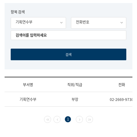
립
국
F
항목 검색
어
o
원
기획연수부
전화번호
r
조
m
직
도
국
어
원
원
장
기
획
연
수
부서명
직위/직급
전화
부
기
조
획
기획연수부
부장
02-2669-9730
직
운
및
영
업
과
무
공
첫 페이지
이전 페이지
다음 페이지
마지막 페이지
1
소
공
개
언
(부
어
서
과