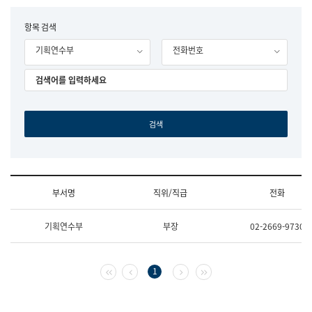
립
국
F
항목 검색
어
o
원
기획연수부
전화번호
r
조
m
직
도
국
어
원
원
장
기
획
연
수
부서명
직위/직급
전화
부
기
조
획
기획연수부
부장
02-2669-9730
직
운
및
영
업
과
무
공
첫 페이지
이전 페이지
다음 페이지
마지막 페이지
1
소
공
개
언
(부
어
서
과